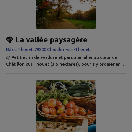
🦚 La vallée paysagère
Bd du Thouet, 79200 Châtillon-sur-Thouet
🌿 Petit écrin de verdure et parc animalier au cœur de
Châtillon sur Thouet (3,5 hectares), pour s'y promener et
découvrir un superbe arboretum ! Cette vallée paysagère
se trouve entre la mairie de Châtillon sur Thouet et
l'église. Le ruisseau qui le traverse provient des étangs
de la Boulaie. En plus de la promenade, on peut
apercevoir la fontaine à Paul, les restes du lavoir du Pont
de Trias,...