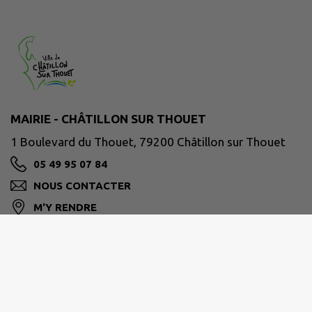
MAIRIE - CHÂTILLON SUR THOUET
1 Boulevard du Thouet, 79200 Châtillon sur Thouet
05 49 95 07 84
NOUS CONTACTER
M'Y RENDRE
www.chatillonsurthouet.fr
Site réalisé par
IntraMuros SAS
|
Mentions légales