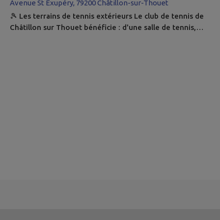
Avenue St Exupéry, 79200 Châtillon-sur-Thouet
🎾 Les terrains de tennis extérieurs Le club de tennis de
Châtillon sur Thouet bénéficie : d'une salle de tennis,
d'un terrain couvert dans la salle omnisports, de deux
terrains extérieurs. Gratuit