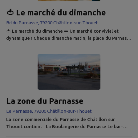
🍅 Le marché du dimanche
Bd du Parnasse, 79200 Châtillon-sur-Thouet
🍅 Le marché du dimanche ➡️ Un marché convivial et
dynamique ! Chaque dimanche matin, la place du Parnasse
de Châtillon sur Thouet s'anime pour son marché
hebdomadaire. Des commerçants, artisans et producteurs
investissent les lieux pour vous proposer, dans la bonne
humeur, de quoi ravir vos papilles et vos yeux ! Vous y
trouvez notamment des fruits et des légumes, du
poisson, du fromage, de la...
La zone du Parnasse
Le Parnasse, 79200 Châtillon-sur-Thouet
La zone commerciale du Parnasse de Châtillon sur
Thouet contient : La Boulangerie du Parnasse Le bar-
tabac PMU Le Parnasse Le salon de coiffure Euro