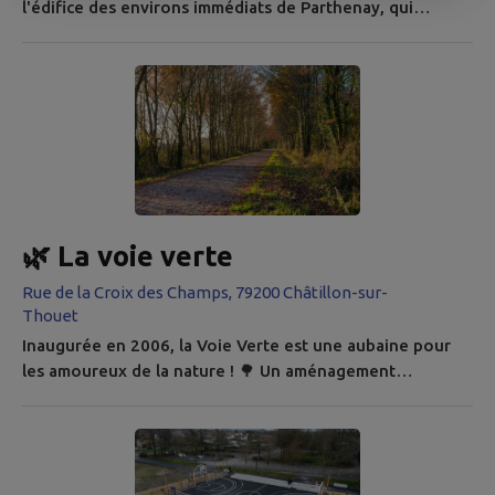
l'édifice des environs immédiats de Parthenay, qui
renferme les vestiges architecturaux les plus anciens.
C'est le seul bâtiment qui conserve des éléments
remontant aux environs de l'an mille. Il s'agit d'un
bâtiment rectangulaire séparé dans sa longueur en trois
parties par des piliers supportant de grandes arcades. Les
éléments...
🌿 La voie verte
Rue de la Croix des Champs, 79200 Châtillon-sur-
Thouet
Inaugurée en 2006, la Voie Verte est une aubaine pour
les amoureux de la nature ! 🌳 Un aménagement
écologique du territoire particulièrement réussi à
emprunter sans modération. Empruntant le tracé de
l'ancienne ligne SNCF Parthenay-Bressuire, sur une
trentaine de kilomètres, la Voie Verte Parthenay-