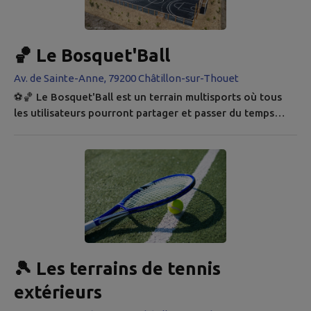
Bressuire vous invite à découvrir d'anciennes gares, des
maisons de garde-barrières, des...
🏀 Le Bosquet'Ball
Av. de Sainte-Anne, 79200 Châtillon-sur-Thouet
⚽🏀 Le Bosquet'Ball est un terrain multisports où tous
les utilisateurs pourront partager et passer du temps
ensemble (football, basketball, etc.). Le projet du
Bosquet'Ball a débuté en septembre 2023, et le chantier
s'est terminé en février 2024. Les paysagistes
concepteurs La Terre Ferme ont concocté ce terrain de
sport autour duquel on imagine le futur écrin de verdure,
le Bosquet. ♻️ Une...
🎾 Les terrains de tennis
extérieurs