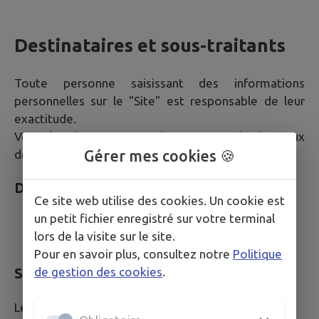
Destinataires et sous-traitants
Toute personne saisissant des informations
personnelles sur le "Site" est responsable de leur
exactitude.
Vos données peuvent être communiquées aux
Gérer mes cookies 🍪
destinataires suivants.
Destinataires internes
Ce site web utilise des cookies. Un cookie est
un petit fichier enregistré sur votre terminal
Services de la Mairie compétents selon la
lors de la visite sur le site.
nature de votre demande
Pour en savoir plus, consultez notre
Politique
de gestion des cookies
.
Sous-traitants et prestataires techniques
Les sous-traitants suivants peuvent accéder à vos