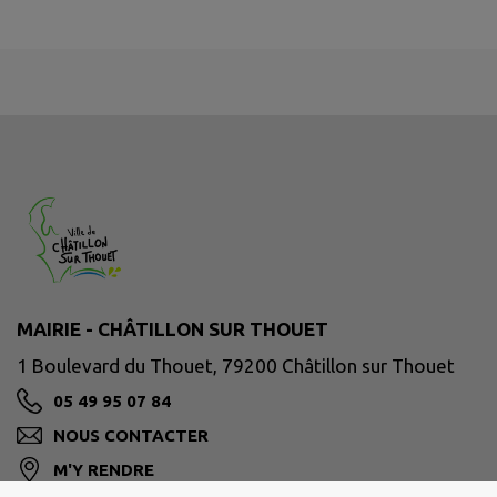
MAIRIE - CHÂTILLON SUR THOUET
1 Boulevard du Thouet, 79200 Châtillon sur Thouet
05 49 95 07 84
NOUS CONTACTER
M'Y RENDRE