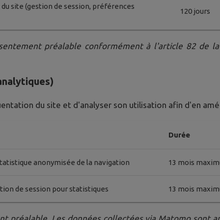
u site (gestion de session, préférences
120 jours
entement préalable conformément à l'article 82 de la 
analytiques)
tation du site et d'analyser son utilisation afin d'en amé
Durée
tatistique anonymisée de la navigation
13 mois maxi
ation de session pour statistiques
13 mois maxi
nt préalable. Les données collectées via Matomo sont a