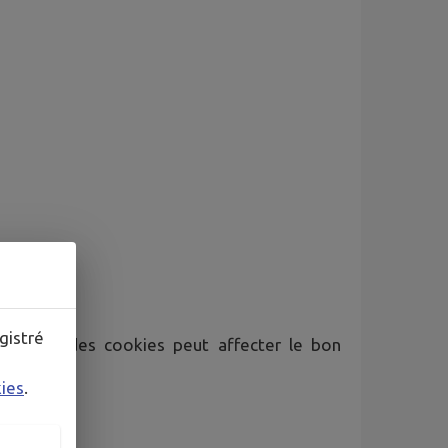
gistré
tivation des cookies peut affecter le bon
kies
.