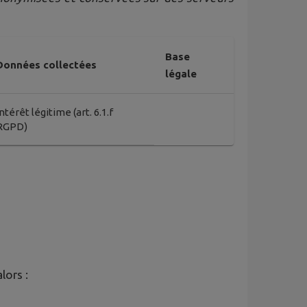
Base
Données collectées
légale
Intérêt légitime (art. 6.1.f
RGPD)
lors :