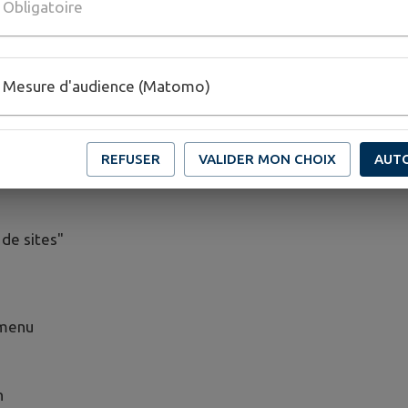
Obligatoire
ticaux en haut à droite)
ité"
nées de sites"
Mesure d'audience (Matomo)
REFUSER
VALIDER MON CHOIX
AUT
izontales en haut à droite)
de sites"
 menu
n