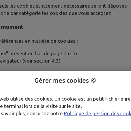
seuls les cookies strictement nécessaires seront déposés
gorie par catégorie les cookies que vous acceptez
ut moment
éférences en matière de cookies :
ies"
présent en bas de page du site
vigateur (voir section 4.3)
ximum
. Au-delà, il vous sera de nouveau demandé.
Gérer mes cookies 🍪
ur
web utilise des cookies. Un cookie est un petit fichier enre
nternet pour refuser les cookies.
Attention
: la désac
e terminal lors de la visite sur le site.
 savoir plus, consultez notre
Politique de gestion des coo