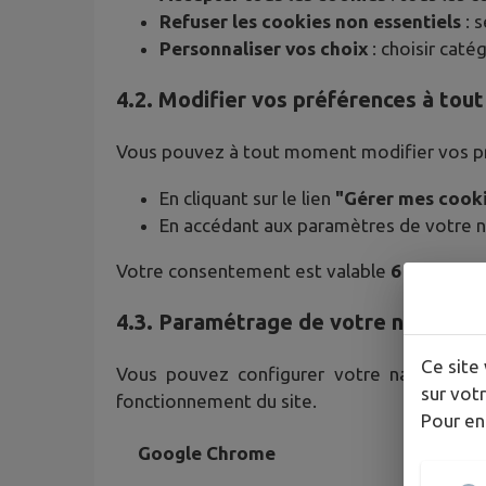
Refuser les cookies non essentiels
: 
Personnaliser vos choix
: choisir caté
4.2. Modifier vos préférences à to
Vous pouvez à tout moment modifier vos pr
En cliquant sur le lien
"Gérer mes cook
En accédant aux paramètres de votre na
Votre consentement est valable
6 mois ma
4.3. Paramétrage de votre navigate
Ce site 
Vous pouvez configurer votre navigateur i
sur votr
fonctionnement du site.
Pour en
Google Chrome