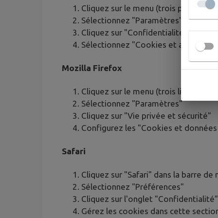
Cliquez sur le menu (trois points ver
Sélectionnez "Paramètres"
Cliquez sur "Confidentialité et sécur
Sélectionnez "Cookies et autres don
Mozilla Firefox
Cliquez sur le menu (trois lignes hor
Sélectionnez "Paramètres"
Cliquez sur "Vie privée et sécurité"
Configurez les "Cookies et données 
Safari
Cliquez sur "Safari" dans la barre de
Sélectionnez "Préférences"
Cliquez sur l'onglet "Confidentialité"
Gérez les cookies dans cette sectio