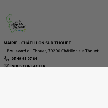
MAIRIE - CHÂTILLON SUR THOUET
1 Boulevard du Thouet, 79200 Châtillon sur Thouet
05 49 95 07 84
NOUS CONTACTER
M'Y RENDRE
www.chatillonsurthouet.fr