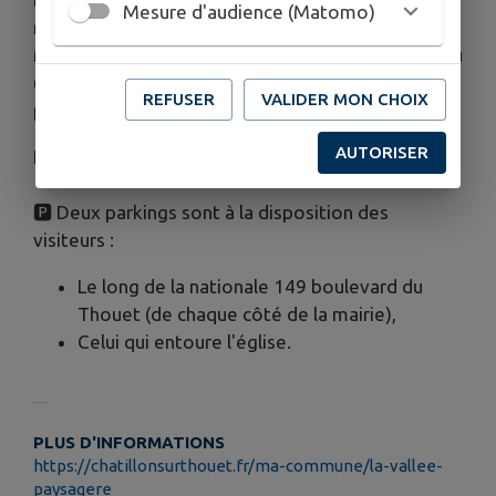
Mesure d'audience (Matomo)
ruisseau du Moulin de Rouget (1964), Ruisseau du
Moulin du Milieu (1966), Vallée du Moulin du Milieu
(années 70), Parc de la Vallée (1989) et Vallée
REFUSER
VALIDER MON CHOIX
paysagère depuis 2011.
AUTORISER
L'accès est entièrement libre.
🅿️ Deux parkings sont à la disposition des
visiteurs :
Le long de la nationale 149 boulevard du
Thouet (de chaque côté de la mairie),
Celui qui entoure l'église.
PLUS D'INFORMATIONS
https://chatillonsurthouet.fr/ma-commune/la-vallee-
paysagere