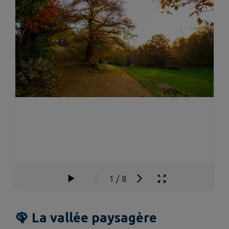
1
/
8
🦚 La vallée paysagère