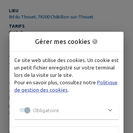
LIEU
Bd du Thouet, 79200 Châtillon-sur-Thouet
TARIFS
Gratuit
Gérer mes cookies 🍪
🌿 Petit écrin de verdure et parc animalier au cœur
Ce site web utilise des cookies. Un cookie est
de Châtillon sur Thouet (3,5 hectares), pour
un petit fichier enregistré sur votre terminal
s'y promener et découvrir un superbe arboretum !
lors de la visite sur le site.
Pour en savoir plus, consultez notre
Politique
Cette vallée paysagère se trouve entre la mairie
de gestion des cookies
.
de Châtillon sur Thouet et l'église. Le ruisseau qui
le traverse provient des étangs de la Boulaie. En
plus de la promenade, on peut apercevoir la
Obligatoire
fontaine à Paul, les restes du lavoir du Pont de
Trias, et bien sûr les animaux en semi-liberté.
Le site s'est appelé au fil des années : Vallée du