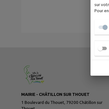
sur votr
Pour en
MAIRIE - CHÂTILLON SUR THOUET
1 Boulevard du Thouet, 79200 Châtillon sur
Thouet