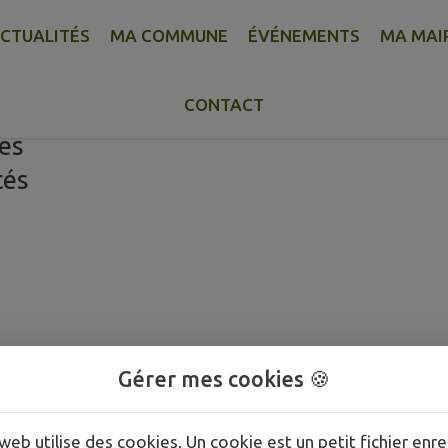
CTUALITÉS
MA COMMUNE
ÉVÉNEMENTS
MA MAI
CONTACT
pe Diem
ces
tés
Gérer mes cookies 🍪
web utilise des cookies. Un cookie est un petit fichier enre