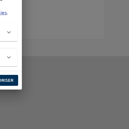
kies
.
ORISER