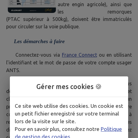
autre engin agricole), ainsi que
les remorques
(PTAC supérieur à 500kg), doivent être immatriculés
pour circuler sur la voie publique.
Les démarches à faire
Connectez-vous via
France Connect
ou en utilisant
l'identifiant et le mot de passe de votre compte usager
ANTS.
Si vous n'avez pas de compte usager ANTS, vous
Gérer mes cookies 🍪
devez compléter la rubrique «
Je crée mon compte
» et
cliquer sur «
Je crée mon espace
». Vous recevez un
Ce site web utilise des cookies. Un cookie est
premier message vous demandant d'activer votre
un petit fichier enregistré sur votre terminal
compte. Vous aurez un second formulaire en ligne à
lors de la visite sur le site.
remplir. Après avoir rempli ce formulaire, vous êtes
Pour en savoir plus, consultez notre
Politique
directement connecté à votre compte et pouvez
de gestion des cookies
.
commencer vos démarches en ligne.