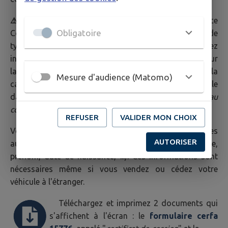
⚠️
Attention :
si vous ne vous identifiez pas via France
Obligatoire
Connect et que votre véhicule a une immatriculation de
type AB 123 CD (délivrée depuis 2009), vous devez
indiquer le code confidentiel à 5 chiffres mentionné sur
la lettre que vous avez reçue en accompagnement de la
Mesure d'audience (Matomo)
carte grise. Si vous avez perdu ce code, demandez-le
dans le cadre du téléservice ("
Demander un nouveau
code
").
REFUSER
VALIDER MON CHOIX
Vous devez renseigner des informations obtenues
AUTORISER
auprès du futur propriétaire (nom de naissance,
prénom, date de naissance, ...). Ces informations sont
nécessaires même si vous vendez ou cédez votre
véhicule à l'étranger.
Téléchargez et imprimez 2 documents qui
s'affichent à l'écran : le
formulaire cerfa