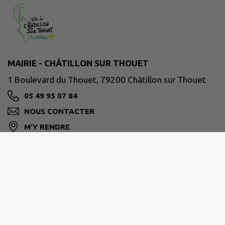
MAIRIE - CHÂTILLON SUR THOUET
1 Boulevard du Thouet, 79200 Châtillon sur Thouet
05 49 95 07 84
NOUS CONTACTER
M'Y RENDRE
www.chatillonsurthouet.fr
Site réalisé par
IntraMuros SAS
|
Mentions légales
|
CGU
|
Politique de confidentialité