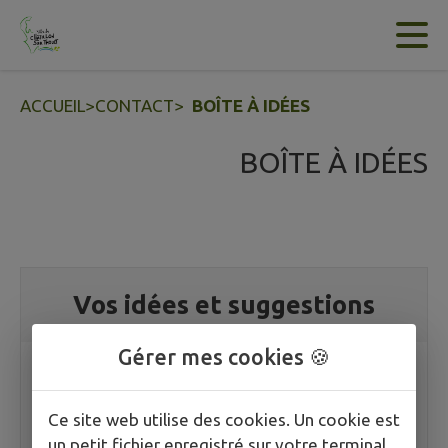
Contenu
Menu
Recherche
Pied de page
ACCUEIL
>
CONTACT
>
BOÎTE À IDÉES
BOÎTE À IDÉES
Vos idées et suggestions
Gérer mes cookies 🍪
PARTICIPER
Ce site web utilise des cookies. Un cookie est
un petit fichier enregistré sur votre terminal