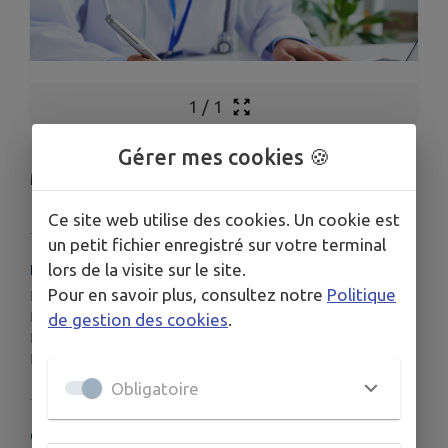
1
/
1
Gérer mes cookies 🍪
Médecin généraliste M. Jean-Claude GAUTIER.
Ce site web utilise des cookies. Un cookie est
un petit fichier enregistré sur votre terminal
lors de la visite sur le site.
HORAIRES
Pour en savoir plus, consultez notre
Politique
Le lundi, mardi, mercredi et vendredi de 8h00 à 20h00 ;
Le jeudi de 8h00 à 19h00 ;
de gestion des cookies
.
Le samedi de 8h00 à 12h00 ;
Fermé le dimanche.
Obligatoire
COORDONNÉES