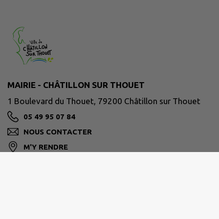
MAIRIE - CHÂTILLON SUR THOUET
1 Boulevard du Thouet, 79200 Châtillon sur Thouet
05 49 95 07 84
NOUS CONTACTER
M'Y RENDRE
www.chatillonsurthouet.fr