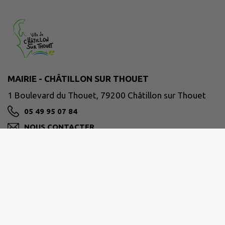
MAIRIE - CHÂTILLON SUR THOUET
1 Boulevard du Thouet, 79200 Châtillon sur Thouet
05 49 95 07 84
NOUS CONTACTER
M'Y RENDRE
www.chatillonsurthouet.fr
Site réalisé par
IntraMuros SAS
|
Mentions légales