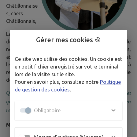
Châtillonnaise
s, chers
Châtillonnais,
La richesse
Gérer mes cookies 🍪
de notre vie locale repose sur l'engagement de
nombreuses personnes : élus, bénévoles,
associations et agents communaux. Leur énergie et
Ce site web utilise des cookies. Un cookie est
leur dévouement contribuent chaque jour à
un petit fichier enregistré sur votre terminal
renforcer le lien social et à améliorer la qualité de vie
lors de la visite sur le site.
de chacun.
Pour en savoir plus, consultez notre
Politique
de gestion des cookies
.
Que 2026 vous apportent bonheur, santé et sérénité, et
qu'elle soit pour notre commune une année riche en
rencontres et en projets, porteurs d'avenir.
Obligatoire
"
Marie-Noëlle BEAU
, Maire de Châtillon sur Thouet
Mesure d'audience (Matomo)