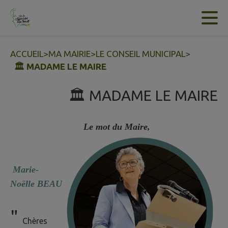
Contenu
Menu
Recherche
Pied de page
ACCUEIL
>
MA MAIRIE
>
LE CONSEIL MUNICIPAL
>
🏛️ MADAME LE MAIRE
🏛️ MADAME LE MAIRE
Le mot du Maire,
Marie-
Noëlle BEAU
"
Chères