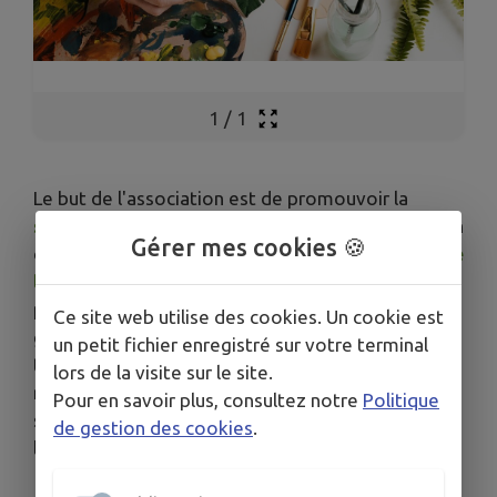
1
/
1
Le but de l'association est de promouvoir la
solidarité
sous toutes ses formes, notamment en
Gérer mes cookies 🍪
développant la
création artistique
,
culturelle
,
de
loisirs
,
d'animation
et
sociale
en direction des
personnes en situation de handicap, et plus
Ce site web utilise des cookies. Un cookie est
généralement
un petit fichier enregistré sur votre terminal
toute opération commerciale pouvant se
lors de la visite sur le site.
rattacher directement ou indirectement à l'objet
Pour en savoir plus, consultez notre
Politique
social ou susceptible d'en faciliter l'extension ou
de gestion des cookies
.
le développement.