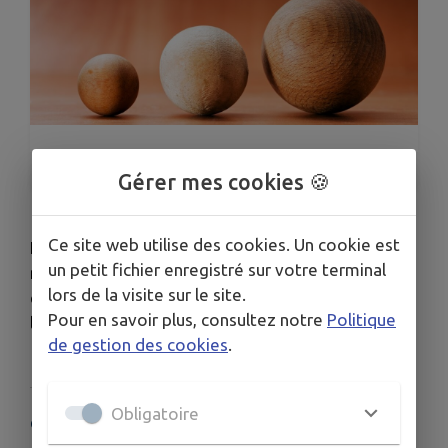
1
/
1
Gérer mes cookies 🍪
Ce site web utilise des cookies. Un cookie est
Le but de l'association est de créer entre les
un petit fichier enregistré sur votre terminal
membres des relations de camaraderie et une
lors de la visite sur le site.
émulation nécessaire pour avoir à perfectionner
Pour en savoir plus, consultez notre
Politique
les joueurs dans ce sport.
de gestion des cookies
.
Obligatoire
COORDONNÉES