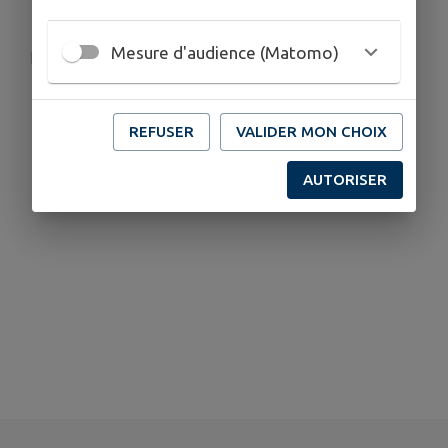
Hippodrome du Petit-Belleville, 79200 Châtillon sur
Thouet
Mesure d'audience (Matomo)
anniefazilleau@gmail.com
05 49 64 38 82
06 31 20 44 48
REFUSER
VALIDER MON CHOIX
AUTORISER