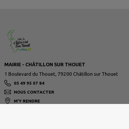
MAIRIE - CHÂTILLON SUR THOUET
1 Boulevard du Thouet, 79200 Châtillon sur Thouet
05 49 95 07 84
NOUS CONTACTER
M'Y RENDRE
www.chatillonsurthouet.fr