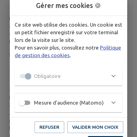
Gérer mes cookies 🍪
Rendez-vous le
dimanche 7 juin à 15h
sur la place
Ce site web utilise des cookies. Un cookie est
de l’église de Châtillon sur Thouet pour découvrir
un petit fichier enregistré sur votre terminal
« Le Grincement du Liège »
de la Compagnie
lors de la visite sur le site.
Ramasse-miettes 🤹
Pour en savoir plus, consultez notre
Politique
🆓
Gratuit
de gestion des cookies
.
👨‍👩‍👧‍👦
Tout public dès 5 ans
⏳
Durée : 1h
Obligatoire
🤝 En partenariat avec la commune
🎭 Entre cirque, théâtre et poésie du quotidien,
laissez-vous embarquer dans un spectacle aussi
Mesure d'audience (Matomo)
drôle que touchant, porté par un duo franco-
argentin plein de tendresse et de surprises !
Manipulation de bouteilles de vin, portés dansés,
REFUSER
VALIDER MON CHOIX
lancer d’aiguilles à tricoter… un moment unique à
vivre en famille ou entre amis !