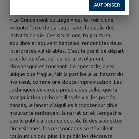
AUTORISER
📖 Résumé :
« Le Grincement du Liège » est le fruit d'une
volonté forte de partager avec le public des
instants de vie. Ces situations, toujours en
équilibre et souvent bancales, rendent les deux
interprètes vulnérables. C'est le point de départ
pour le jeu d'acteur qui sera résolument
clownesque et touchant. Ce spectacle, aussi
unique que fragile, fait la part belle au hasard du
moment, comme une douce improvisation. Les
techniques de cirque présentées telles que la
manipulation de bouteilles de vin, les portés
dansés, le lancer d'aiguilles à tricoter sur cible
mouvante renforcent la narration et l’empathie
que le public a pour ce duo. Au fil des scénettes
circassiennes, les personnages se dévoilent
toujours un peu plus. Le public les découvre