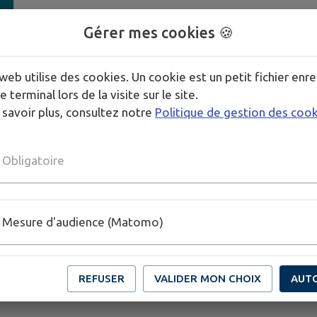
Inscriptions et renseignements :
Gérer mes cookies 🍪
📞 05 49 95 07 84
✉
mairie@chatillonsurthouet.fr
web utilise des cookies. Un cookie est un petit fichier enre
⚠️
Les places peuvent être limitées.
e terminal lors de la visite sur le site.
 savoir plus, consultez notre
Politique de gestion des coo
Publié par Mairie de Châtillon sur Thouet
Obligatoire
Mesure d'audience (Matomo)
REFUSER
VALIDER MON CHOIX
AUT