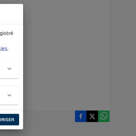
gistré
kies
.
ORISER