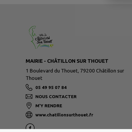
MAIRIE - CHÂTILLON SUR THOUET
1 Boulevard du Thouet, 79200 Châtillon sur
Thouet
05 49 95 07 84
NOUS CONTACTER
M'Y RENDRE
www.chatillonsurthouet.fr