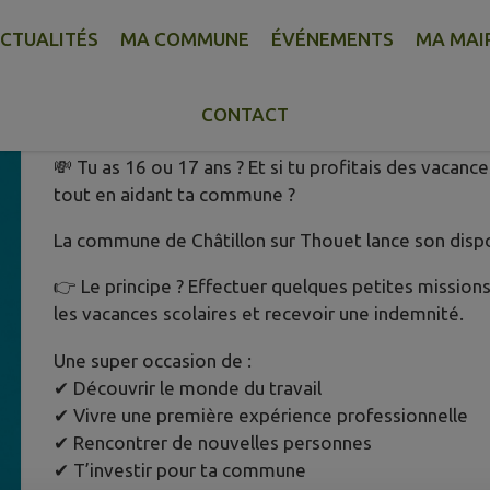
CTUALITÉS
MA COMMUNE
ÉVÉNEMENTS
MA MAI
📢 LE DISPOSITIF “ARGENT DE P
Publié le lundi 11 mai 2026 - Châtillon sur Thouet
CONTACT
💸 Tu as 16 ou 17 ans ? Et si tu profitais des vacanc
tout en aidant ta commune ?
La commune de Châtillon sur Thouet lance son dispo
👉 Le principe ? Effectuer quelques petites mission
les vacances scolaires et recevoir une indemnité.
Une super occasion de :
✔ Découvrir le monde du travail
✔ Vivre une première expérience professionnelle
✔ Rencontrer de nouvelles personnes
✔ T’investir pour ta commune