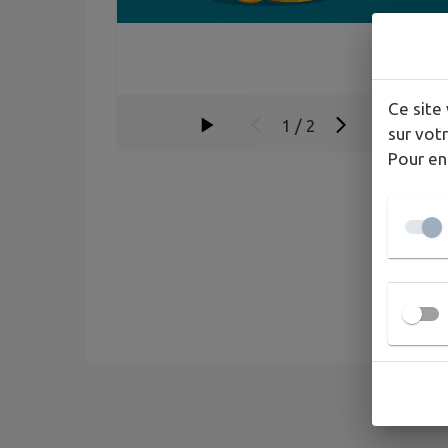
Ce site 
1
/
2
sur votr
Pour en