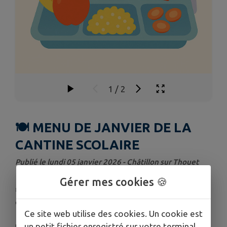
1
/
2
🍽️ MENU DE JANVIER DE LA
CANTINE SCOLAIRE
Publié le lundi 05 janvier 2026 - Châtillon sur Thouet
Gérer mes cookies 🍪
❄️
Découvrez le menu de la cantine pour le mois
de janvier !
Ce site web utilise des cookies. Un cookie est
un petit fichier enregistré sur votre terminal