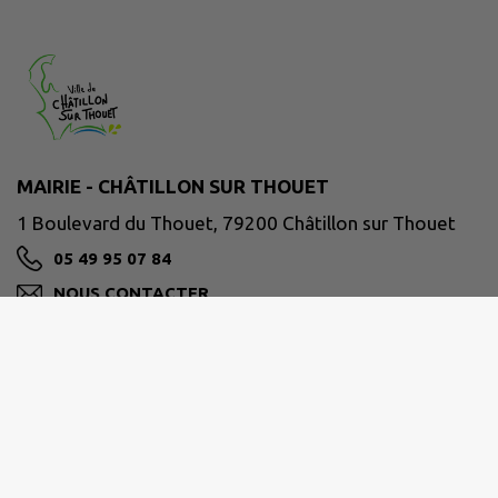
MAIRIE - CHÂTILLON SUR THOUET
1 Boulevard du Thouet, 79200 Châtillon sur Thouet
05 49 95 07 84
NOUS CONTACTER
M'Y RENDRE
www.chatillonsurthouet.fr
Site réalisé par
IntraMuros SAS
|
Mentions légales