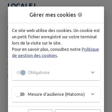
LOCALE !
Gérer mes cookies 🍪
Publié le jeudi 11 décembre 2025 - Châtillon sur Thouet
Envie d’être encore plus proches des habitants
Ce site web utilise des cookies. Un cookie est
de votre commune ?
un petit fichier enregistré sur votre terminal
lors de la visite sur le site.
📱 Avec
IntraMuros
, partagez facilement vos
Pour en savoir plus, consultez notre
Politique
actualités, promos et événements directement
de gestion des cookies
.
dans l’application que les habitants consultent
chaque jour. Une super façon de gagner en
visibilité locale, d’attirer de nouveaux clients et de
Obligatoire
booster votre activité !
🏛️
Votre mairie peut vous créer un accès
contributeur en quelques instants.
Une fois
Mesure d'audience (Matomo)
connecté, il ne vous reste plus qu’à publier !
🔔 Les habitants peuvent vous ajouter en favoris