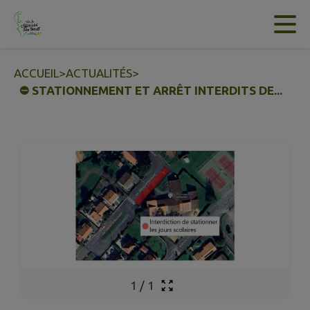
Contenu
Menu
Recherche
Pied de page
ACCUEIL
>
ACTUALITÉS
>
⛔ STATIONNEMENT ET ARRÊT INTERDITS DE...
1
/
1