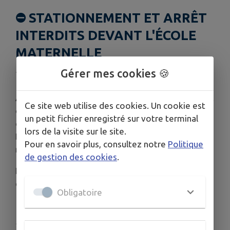
⛔ STATIONNEMENT ET ARRÊT
INTERDITS DEVANT L'ÉCOLE
MATERNELLE
Publié le vendredi 04 juillet 2025 - Châtillon sur Thouet
Gérer mes cookies 🍪
À partir du
1er septembre 2025
, le stationnement
Ce site web utilise des cookies. Un cookie est
des véhicules, ainsi que l'arrêt, seront
interdits
un petit fichier enregistré sur votre terminal
devant l'école maternelle - avenue Edmond
lors de la visite sur le site.
Rostand (voie communale n°28), du côté des
Pour en savoir plus, consultez notre
Politique
numéros pairs, les jours scolaires uniquement.
de gestion des cookies
.
Il sera réservé aux véhicules déposant des élèves
et aux véhicules de services.
Obligatoire
Publié par Mairie de Châtillon sur Thouet