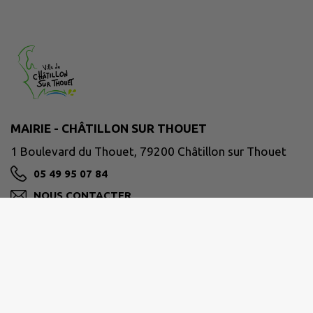
MAIRIE - CHÂTILLON SUR THOUET
1 Boulevard du Thouet, 79200 Châtillon sur Thouet
05 49 95 07 84
NOUS CONTACTER
M'Y RENDRE
www.chatillonsurthouet.fr