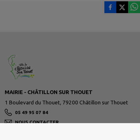
MAIRIE - CHÂTILLON SUR THOUET
1 Boulevard du Thouet, 79200 Châtillon sur Thouet
05 49 95 07 84
NOUS CONTACTER
M'Y RENDRE