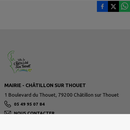
MAIRIE - CHÂTILLON SUR THOUET
1 Boulevard du Thouet, 79200 Châtillon sur Thouet
05 49 95 07 84
NOUS CONTACTER
M'Y RENDRE