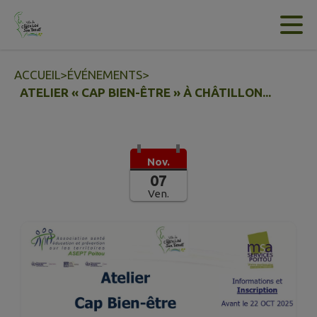
Contenu
Menu
Recherche
Pied de page
ACCUEIL
>
ÉVÉNEMENTS
>
ATELIER « CAP BIEN-ÊTRE » À CHÂTILLON...
Nov.
07
Ven.