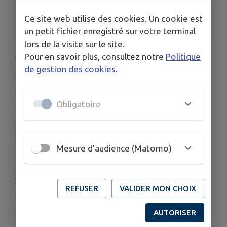
De 9h30 à 12h15
TARIFS
Ce site web utilise des cookies. Un cookie est
Gratuit
un petit fichier enregistré sur votre terminal
lors de la visite sur le site.
Pour en savoir plus, consultez notre
Politique
Vous avez 60 ans ou plus ? Vous souhaitez mieux
de gestion des cookies
.
gérer votre stress, vos émotions et cultiver votre
bien-être au quotidien ? Participez au cycle
« Cap
Bien-Être »
, des ateliers innovants, gratuits et
Obligatoire
ouverts à tous dès 60 ans, organisés par la MSA
Services Poitou, en partenariat avec l’ASEPT
Poitou.
Mesure d'audience (Matomo)
🧘
Un programme complet pour votre équilibre
➡️ Ce parcours est composé de
4 séances
REFUSER
VALIDER MON CHOIX
collectives
de 2h45 et
1 entretien individuel
téléphonique.
AUTORISER
Lieu :
Salle des conférences
, 1 boulevard du