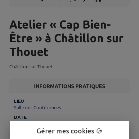
Atelier « Cap Bien-
Être » à Châtillon sur
Thouet
Châtillon sur Thouet
INFORMATIONS PRATIQUES
LIEU
Salle des Conférences
DATE
Le ven. 7 nov.
Gérer mes cookies 🍪
HORAIRES